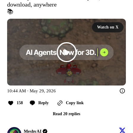
download, anywhere

📚 
Watch on X
10:44 AM · May 29, 2026
158
Reply
Copy link
Read 20 replies
MeshyAI