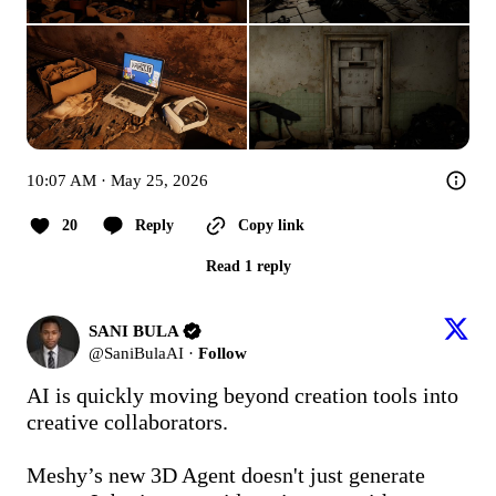
10:07 AM · May 25, 2026
20
Reply
Copy link
Read 1 reply
SANI BULA
@
SaniBulaAI
·
Follow
AI is quickly moving beyond creation tools into 
creative collaborators.

Meshy’s new 3D Agent doesn't just generate 