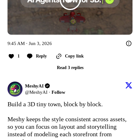
9:45 AM · Jun 3, 2026
1
Reply
Copy link
Read 3 replies
MeshyAI
@
MeshyAI
·
Follow
Build a 3D tiny town, block by block.  

Meshy keeps the style consistent across assets, 
so you can focus on layout and storytelling 
instead of modeling each storefront from 