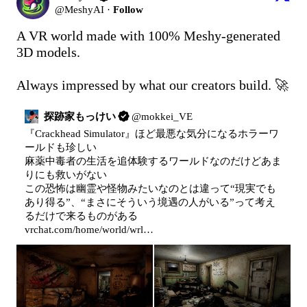
@
MeshyAI
·
Follow
A VR world made with 100% Meshy-generated 
3D models.

Always impressed by what our creators build. 🚀
探跡家もっけい
@
mokkei_VE
『Crackhead Simulator』ほど最悪な気分になるホラーワ
ールドも珍しい

麻薬中毒者の生活を追体験するワールドなのだけどあま
りにも救いがない

この恐怖は幽霊や怪物みたいなのとは違って“現実でも
あり得る”、“まさにそういう境遇の人がいる”って考え
vrchat.com/home/world/wrl…