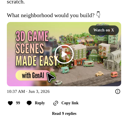
scratch.  

What neighborhood would you build? 👇 
Watch on X
10:37 AM · Jun 3, 2026
99
Reply
Copy link
Read 9 replies