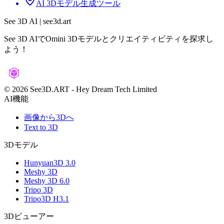
AI 3Dモデル生成ツール
See 3D AI | see3d.art
See 3D AIでOmini 3Dモデルとクリエイティビティを探求し
よう！
©️ 2026 See3D.ART
-
Hey Dream Tech Limited
AI機能
画像から3Dへ
Text to 3D
3Dモデル
Hunyuan3D 3.0
Meshy 3D
Meshy 3D 6.0
Tripo 3D
Tripo3D H3.1
3Dビューアー