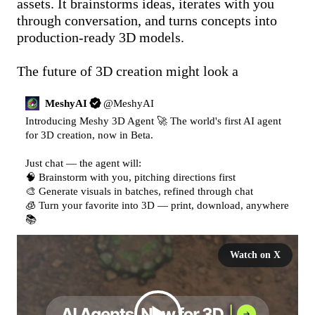
assets. It brainstorms ideas, iterates with you 
through conversation, and turns concepts into 
production-ready 3D models.

The future of 3D creation might look a
MeshyAI
@
MeshyAI
Introducing Meshy 3D Agent 🚀 The world's first AI agent 
for 3D creation, now in Beta.

Just chat — the agent will:

🧠 Brainstorm with you, pitching directions first

🎨 Generate visuals in batches, refined through chat

🧊 Turn your favorite into 3D — print, download, anywhere

📚 
Watch on X