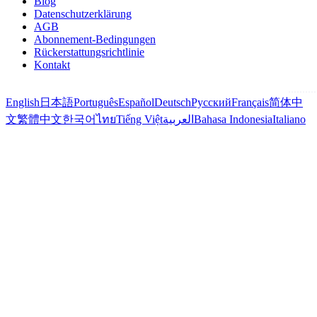
Blog
Datenschutzerklärung
AGB
Abonnement-Bedingungen
Rückerstattungsrichtlinie
Kontakt
English
日本語
Português
Español
Deutsch
Русский
Français
简体中
文
繁體中文
한국어
ไทย
Tiếng Việt
العربية
Bahasa Indonesia
Italiano