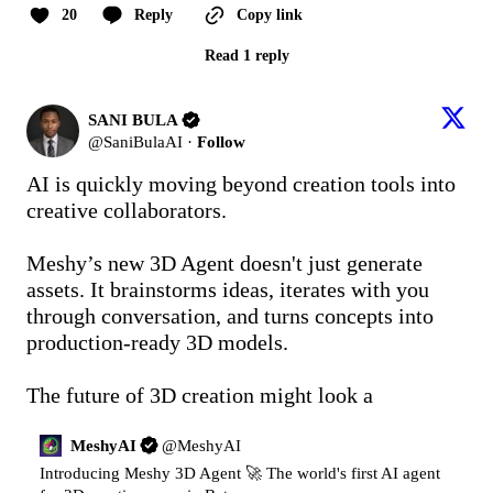
20
Reply
Copy link
Read 1 reply
SANI BULA
@
SaniBulaAI
·
Follow
AI is quickly moving beyond creation tools into 
creative collaborators.

Meshy’s new 3D Agent doesn't just generate 
assets. It brainstorms ideas, iterates with you 
through conversation, and turns concepts into 
production-ready 3D models.

The future of 3D creation might look a
MeshyAI
@
MeshyAI
Introducing Meshy 3D Agent 🚀 The world's first AI agent 