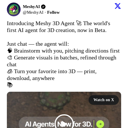
MeshyAI
@
MeshyAI
·
Follow
Introducing Meshy 3D Agent 🚀 The world's 
first AI agent for 3D creation, now in Beta.

Just chat — the agent will:

🧠 Brainstorm with you, pitching directions first

🎨 Generate visuals in batches, refined through 
chat

🧊 Turn your favorite into 3D — print, 
download, anywhere

📚 
Watch on X