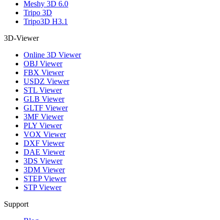
Meshy 3D 6.0
Tripo 3D
Tripo3D H3.1
3D-Viewer
Online 3D Viewer
OBJ Viewer
FBX Viewer
USDZ Viewer
STL Viewer
GLB Viewer
GLTF Viewer
3MF Viewer
PLY Viewer
VOX Viewer
DXF Viewer
DAE Viewer
3DS Viewer
3DM Viewer
STEP Viewer
STP Viewer
Support