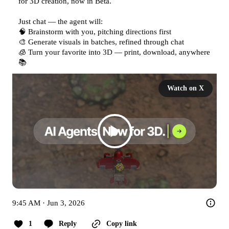
for 3D creation, now in Beta.

Just chat — the agent will:

🧠 Brainstorm with you, pitching directions first

🎨 Generate visuals in batches, refined through chat

🧊 Turn your favorite into 3D — print, download, anywhere

📚 
Watch on X
9:45 AM · Jun 3, 2026
1
Reply
Copy link