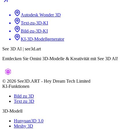
Autodesk Wonder 3D
Text-zu-3D-KI
Bild-zu-3D-KI
KI-3D-Modellgenerator
See 3D AI | see3d.art
Entdecken Sie Omini 3D-Modelle & Kreativität mit See 3D AI!
©️ 2026 See3D.ART
-
Hey Dream Tech Limited
KI-Funktionen
Bild zu 3D
Text zu 3D
3D-Modell
Hunyuan3D 3.0
Meshy 3D