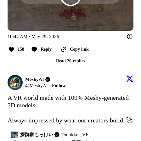
10:44 AM · May 29, 2026
158
Reply
Copy link
Read 20 replies
MeshyAI
@
MeshyAI
·
Follow
A VR world made with 100% Meshy-generated 
3D models.

Always impressed by what our creators build. 🚀
探跡家もっけい
@
mokkei_VE