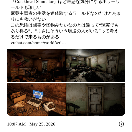
『Crackhead Simulator』ほど最悪な気分になるホラーワ
ールドも珍しい

麻薬中毒者の生活を追体験するワールドなのだけどあま
りにも救いがない

この恐怖は幽霊や怪物みたいなのとは違って“現実でも
あり得る”、“まさにそういう境遇の人がいる”って考え
vrchat.com/home/world/wrl…
10:07 AM · May 25, 2026