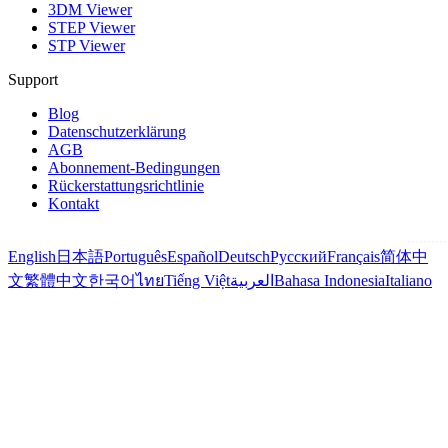
3DM Viewer
STEP Viewer
STP Viewer
Support
Blog
Datenschutzerklärung
AGB
Abonnement-Bedingungen
Rückerstattungsrichtlinie
Kontakt
English
日本語
Português
Español
Deutsch
Русский
Français
简体中
文
繁體中文
한국어
ไทย
Tiếng Việt
العربية
Bahasa Indonesia
Italiano