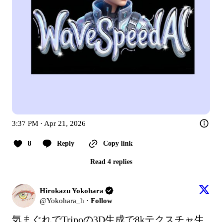
3:37 PM · Apr 21, 2026
8
Reply
Copy link
Read 4 replies
Hirokazu Yokohara
@
Yokohara_h
·
Follow
気まぐれでTripoの3D生成で8kテクスチャ生