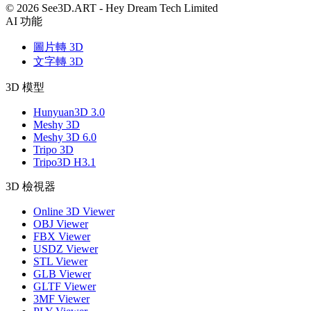
©️ 2026 See3D.ART
-
Hey Dream Tech Limited
AI 功能
圖片轉 3D
文字轉 3D
3D 模型
Hunyuan3D 3.0
Meshy 3D
Meshy 3D 6.0
Tripo 3D
Tripo3D H3.1
3D 檢視器
Online 3D Viewer
OBJ Viewer
FBX Viewer
USDZ Viewer
STL Viewer
GLB Viewer
GLTF Viewer
3MF Viewer