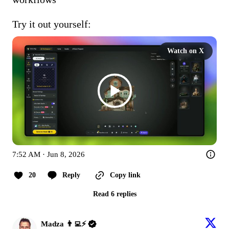
Try it out yourself: 
Watch on X
7:52 AM · Jun 8, 2026
20
Reply
Copy link
Read 6 replies
Madza 👨‍💻⚡