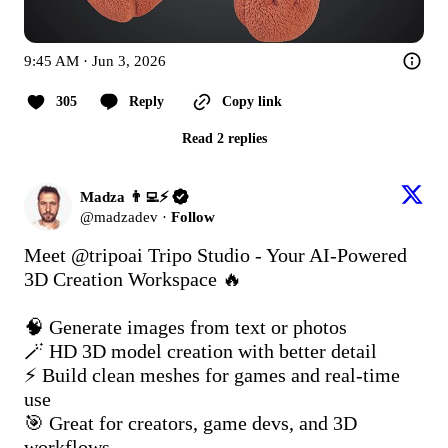
9:45 AM · Jun 3, 2026
305
Reply
Copy link
Read 2 replies
Madza 👨‍💻⚡
@
madzadev
·
Follow
Meet 
@tripoai
 Tripo Studio - Your AI-Powered 
3D Creation Workspace 🔥

🧠 Generate images from text or photos

🪄 HD 3D model creation with better detail

⚡ Build clean meshes for games and real-time 
use

🎯 Great for creators, game devs, and 3D 
workflows
