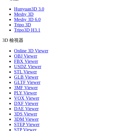
Hunyuan3D 3.0
Meshy 3D
Meshy 3D 6.0
Tripo 3D
Tripo3D H3.1
3D 檢視器
Online 3D Viewer
OBJ Viewer
FBX Viewer
USDZ Viewer
STL Viewer
GLB Viewer
GLTF Viewer
3MF Viewer
PLY Viewer
VOX Viewer
DXF Viewer
DAE Viewer
3DS Viewer
3DM Viewer
STEP Viewer
STP Viewer