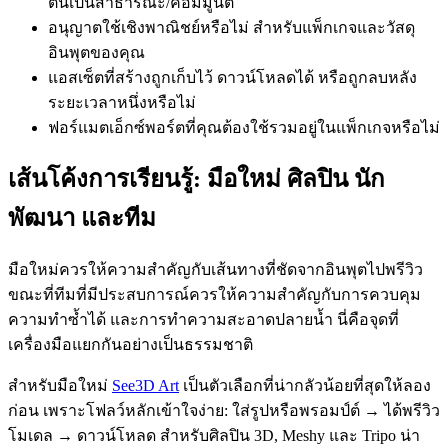
ต้นเป็นสาธารณะ/คอมมูนิตี้
อนุญาตใช้เชิงพาณิชย์หรือไม่ สำหรับแพ็กเกจและวัสดุ
อินพุตของคุณ
แอสเซ็ตที่สร้างถูกเก็บไว้ ดาวน์โหลดได้ หรือถูกลบหลัง
ระยะเวลาหนึ่งหรือไม่
ฟอร์แมตเอ็กซ์พอร์ตที่คุณต้องใช้รวมอยู่ในแพ็กเกจหรือไม่
เส้นโค้งการเรียนรู้: มือใหม่ ศิลปิน นัก
พัฒนา และทีม
มือใหม่ควรให้ความสำคัญกับเส้นทางที่ชัดจากอินพุตไปพรีวิว
ขณะที่ทีมที่มีประสบการณ์ควรให้ความสำคัญกับการควบคุม
ความทำซ้ำได้ และการทำความสะอาดปลายน้ำ นี่คือจุดที่
เครื่องมือแยกกันอย่างเป็นธรรมชาติ
สำหรับมือใหม่
See3D Art
เป็นตัวเลือกที่น่ากลัวน้อยที่สุดให้ลอง
ก่อน เพราะโฟลว์หลักเข้าใจง่าย: ใส่รูปหรือพรอมป์ต์ → ได้พรีวิว
โมเดล → ดาวน์โหลด สำหรับศิลปิน 3D, Meshy และ Tripo น่า