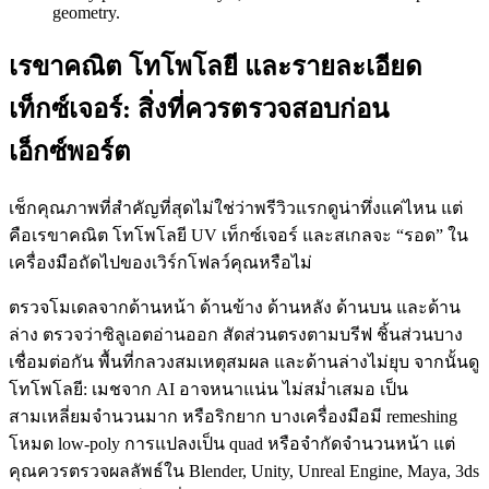
geometry.
เรขาคณิต โทโพโลยี และรายละเอียด
เท็กซ์เจอร์: สิ่งที่ควรตรวจสอบก่อน
เอ็กซ์พอร์ต
เช็กคุณภาพที่สำคัญที่สุดไม่ใช่ว่าพรีวิวแรกดูน่าทึ่งแค่ไหน แต่
คือเรขาคณิต โทโพโลยี UV เท็กซ์เจอร์ และสเกลจะ “รอด” ใน
เครื่องมือถัดไปของเวิร์กโฟลว์คุณหรือไม่
ตรวจโมเดลจากด้านหน้า ด้านข้าง ด้านหลัง ด้านบน และด้าน
ล่าง ตรวจว่าซิลูเอตอ่านออก สัดส่วนตรงตามบรีฟ ชิ้นส่วนบาง
เชื่อมต่อกัน พื้นที่กลวงสมเหตุสมผล และด้านล่างไม่ยุบ จากนั้นดู
โทโพโลยี: เมชจาก AI อาจหนาแน่น ไม่สม่ำเสมอ เป็น
สามเหลี่ยมจำนวนมาก หรือริกยาก บางเครื่องมือมี remeshing
โหมด low-poly การแปลงเป็น quad หรือจำกัดจำนวนหน้า แต่
คุณควรตรวจผลลัพธ์ใน Blender, Unity, Unreal Engine, Maya, 3ds