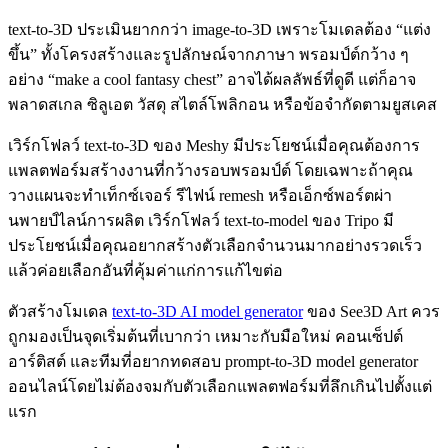
text-to-3D ประเมินยากกว่า image-to-3D เพราะโมเดลต้อง “แต่ง
ขึ้น” ทั้งโครงสร้างและรูปลักษณ์จากภาษา พรอมป์ต์กว้าง ๆ
อย่าง “make a cool fantasy chest” อาจได้ผลลัพธ์ที่ดูดี แต่ก็อาจ
พลาดสเกล ซิลูเอต วัสดุ สไตล์โพลิกอน หรือข้อจำกัดตามยูสเคส
เวิร์กโฟลว์ text-to-3D ของ Meshy มีประโยชน์เมื่อคุณต้องการ
แพลตฟอร์มสร้างงานที่กว้างรอบพรอมป์ต์ โดยเฉพาะถ้าคุณ
วางแผนจะทำเท็กซ์เจอร์ รีไฟน์ remesh หรือเอ็กซ์พอร์ตผ่า
นพายป์ไลน์การผลิต เวิร์กโฟลว์ text-to-model ของ Tripo มี
ประโยชน์เมื่อคุณอยากสร้างตัวเลือกจำนวนมากอย่างรวดเร็ว
แล้วค่อยเลือกอันที่คุ้มค่าแก่การแก้ไขต่อ
ตัวสร้างโมเดล
text-to-3D AI model generator
ของ See3D Art ควร
ถูกมองเป็นจุดเริ่มต้นที่เบากว่า เหมาะกับมือใหม่ คอนเซ็ปต์
อาร์ติสต์ และทีมที่อยากทดสอบ prompt-to-3D model generator
ออนไลน์โดยไม่ต้องจมกับตัวเลือกแพลตฟอร์มที่ลึกเกินไปตั้งแต่
แรก