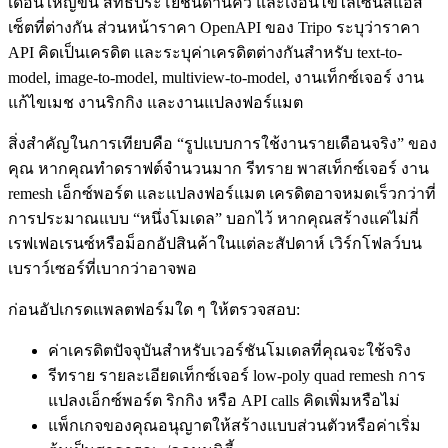
เดือนใหญ่ขึ้น สิทธิประโยชน์ด้านคิว และเงื่อนไขไลเซนส์แอส
เซ็ตที่ต่างกัน ส่วนหน้าราคา OpenAPI ของ Tripo ระบุว่าราคา
API คิดเป็นเครดิต และระบุค่าเครดิตต่างกันสำหรับ text-to-
model, image-to-model, multiview-to-model, งานเท็กซ์เจอร์ งาน
แก้ไขเมช งานริกกิง และงานแปลงฟอร์แมต
สิ่งสำคัญในการเทียบคือ “รูปแบบการใช้งานรายเดือนจริง” ของ
คุณ หากคุณทำดราฟต์จำนวนมาก รีทราย พาสเท็กซ์เจอร์ งาน
remesh เอ็กซ์พอร์ต และแปลงฟอร์แมต เครดิตอาจหมดเร็วกว่าที่
การประมาณแบบ “หนึ่งโมเดล” บอกไว้ หากคุณสร้างแค่ไม่กี่
เรฟเฟอเรนซ์หรือม็อกอัปสินค้าในแต่ละสัปดาห์ เวิร์กโฟลว์บน
เบราว์เซอร์ที่เบากว่าอาจพอ
ก่อนอัปเกรดแพลตฟอร์มใด ๆ ให้ตรวจสอบ:
ค่าเครดิตปัจจุบันสำหรับเวอร์ชันโมเดลที่คุณจะใช้จริง
รีทราย รายละเอียดเท็กซ์เจอร์ low-poly quad remesh การ
แปลงเอ็กซ์พอร์ต ริกกิง หรือ API calls คิดเพิ่มหรือไม่
แพ็กเกจของคุณอนุญาตให้สร้างแบบส่วนตัวหรือค่าเริ่ม