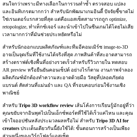
สนใจกว่าเพราะมีทางเลือกในการวนทำซ้ำ ตรวจสอบ แปลง
และอินทิเกรตมากกว่า สำหรับนักพัฒนาเกมอินดี้ ปัจจัยชี้ขาดไม่
ใช่เรนเดอร์แรกสวยที่สุด แต่คือแอสเซ็ตสามารถถูก optimize,
retopologize, ทำเท็กซ์เจอร์ และนำเข้าไปในซีนเกมได้โดยไม่เสีย
เวลามากกว่าที่มันช่วยประหยัดหรือไม่
สำหรับนักออกแบบผลิตภัณฑ์และทีมอีคอมเมิร์ซ image-to-3D
อาจเป็นจุดเริ่มที่ใช้งานได้จริงที่สุด ภาพสินค้าที่สะอาดสามารถ
สร้างดราฟต์เชิงพื้นที่อย่างรวดเร็วสำหรับรีวิวภายใน ทดสอบ
AR preview หรือยืนยันคอนเซ็ปต์ อย่างไรก็ตาม งานภาพจำลอง
ผลิตภัณฑ์มักต้องทำความสะอาดด้วยมือ วัสดุที่ปลอดภัยต่อ
แบรนด์ สัดส่วนที่แม่นยำ และ QA ที่รอบคอบก่อนใช้งานเชิง
พาณิชย์
สำหรับ
Tripo 3D workflow review
เส้นโค้งการเรียนรู้มักอยู่ที่ว่า
คุณขยับจากอินพุตไปเป็นเอ็กซ์พอร์ตที่ใช้ได้เร็วแค่ไหน และคุณ
เข้าใจออปชันหลังประมวลผลหรือไม่ สำหรับ
Tripo 3D AI for
creators
ประเด็นเดียวกันนี้ยังใช้ได้: ขั้นตอนการสร้างเป็นเพียง
ส่วนหนึ่งของเวิร์กโฟลว์แอสเซ็ต