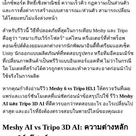
เอ็กซ์พอร์ต สิทธิ์เชิงพาณิชย์ ความเร็วคิว กฎความเป็นส่วนตัว
และการตั้งค่าการสร้างแบบสาธารณะ/ส่วนตัว สามารถเปลี่ยน
ได้โดยแทบไม่แจ้งล่วงหน้า
สำหรับรีวิวนี้ วิธีที่ปลอดภัยที่สุดในการเทียบ Meshy และ Tripo
คือดูว่า “เหมาะกับเวิร์กโฟลว์” แค่ไหน ครีเอเตอร์ที่ทำพร็อพ
คอนเซ็ปต์ต้องยอมแลกต่างจากนักพัฒนาอินดี้ที่เตรียมแอสเซ็ต
Unity นักออกแบบผลิตภัณฑ์ที่ทดสอบรูปทรง หรือทีมอีคอมเมิร์ซ
ที่เปลี่ยนภาพสินค้าเป็นพรีวิวแบบอินเทอร์แอคทีฟ ไม่ว่าในกรณี
ใด โมเดลที่สร้างได้ควรถูกตรวจและทำความสะอาดก่อนนำไป
ใช้จริงในการผลิต
หากคุณกำลังอ่านรีวิว
Meshy 6 vs Tripo H3.1
ให้ตรวจวันที่เผย
แพร่และเวอร์ชันโมเดลที่แน่ชัดก่อนนำข้อสรุปไปใช้ รีวิว
Meshy
AI และ Tripo 3D AI
ที่ดีควรบอกว่าทดสอบอะไร อะไรเปลี่ยนไป
ล่าสุด และอะไรที่ยังต้องตรวจสอบในพายป์ไลน์ของคุณเอง
Meshy AI vs Tripo 3D AI: ความต่างหลัก