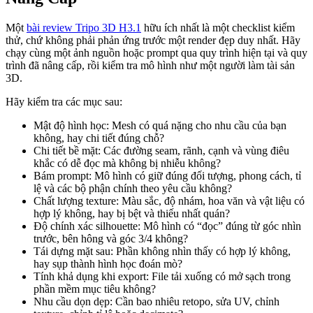
Một
bài review Tripo 3D H3.1
hữu ích nhất là một checklist kiểm
thử, chứ không phải phản ứng trước một render đẹp duy nhất. Hãy
chạy cùng một ảnh nguồn hoặc prompt qua quy trình hiện tại và quy
trình đã nâng cấp, rồi kiểm tra mô hình như một người làm tài sản
3D.
Hãy kiểm tra các mục sau:
Mật độ hình học: Mesh có quá nặng cho nhu cầu của bạn
không, hay chi tiết đúng chỗ?
Chi tiết bề mặt: Các đường seam, rãnh, cạnh và vùng điêu
khắc có dễ đọc mà không bị nhiễu không?
Bám prompt: Mô hình có giữ đúng đối tượng, phong cách, tỉ
lệ và các bộ phận chính theo yêu cầu không?
Chất lượng texture: Màu sắc, độ nhám, hoa văn và vật liệu có
hợp lý không, hay bị bệt và thiếu nhất quán?
Độ chính xác silhouette: Mô hình có “đọc” đúng từ góc nhìn
trước, bên hông và góc 3/4 không?
Tái dựng mặt sau: Phần không nhìn thấy có hợp lý không,
hay sụp thành hình học đoán mò?
Tính khả dụng khi export: File tải xuống có mở sạch trong
phần mềm mục tiêu không?
Nhu cầu dọn dẹp: Cần bao nhiêu retopo, sửa UV, chỉnh