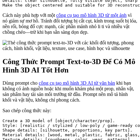
Details: clear silhouette, fully visible object, sharp 
Cách này phù hợp với một
công cụ tạo mô hình 3D từ một ảnh
vì
nó giảm sự mơ hồ. Tránh đối tượng bị cắt cụt, kính trong suốt bị lóa,
nền rối, bóng đổ cực mạnh, các phần mảnh nhỏ li ti và nhiều vật
chồng chéo—trừ khi bạn sẵn sàng dọn dẹp.
Công Thức Prompt Text-to-3D Để Có Mô
Hình 3D AI Tốt Hơn
Dùng prompt cho
công cụ tạo mô hình 3D AI từ văn bản
khi bạn
không có ảnh nguồn hoặc khi muốn khám phá một prop, nhân vật,
sản phẩm hay tài sản môi trường từ đầu. Prompt nên mô tả hình
khối và vật liệu, không chỉ phong cách.
Sao chép công thức này:
Create a 3D model of [object/character/prop].

Style: [realistic / stylized / low-poly / game-ready co
Shape details: [silhouette, proportions, key parts].

Material details: [wood, metal, plastic, fabric, glass,
Texture details: [roughness, color, wear, patterns].
