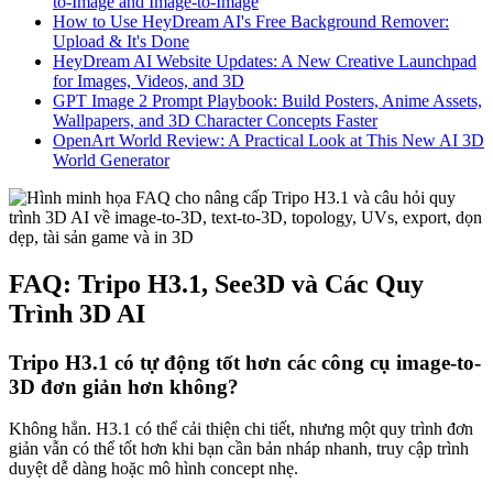
to-Image and Image-to-Image
How to Use HeyDream AI's Free Background Remover:
Upload & It's Done
HeyDream AI Website Updates: A New Creative Launchpad
for Images, Videos, and 3D
GPT Image 2 Prompt Playbook: Build Posters, Anime Assets,
Wallpapers, and 3D Character Concepts Faster
OpenArt World Review: A Practical Look at This New AI 3D
World Generator
FAQ: Tripo H3.1, See3D và Các Quy
Trình 3D AI
Tripo H3.1 có tự động tốt hơn các công cụ image-to-
3D đơn giản hơn không?
Không hẳn. H3.1 có thể cải thiện chi tiết, nhưng một quy trình đơn
giản vẫn có thể tốt hơn khi bạn cần bản nháp nhanh, truy cập trình
duyệt dễ dàng hoặc mô hình concept nhẹ.