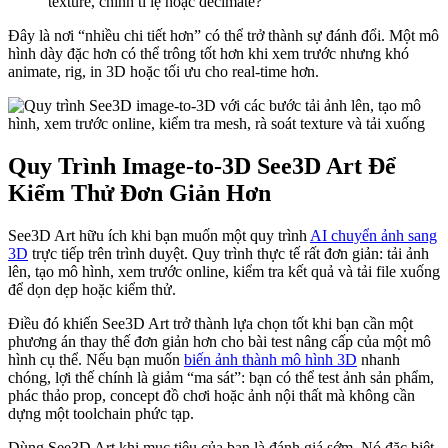
texture, chỉnh tỉ lệ hoặc decimate?
Đây là nơi “nhiều chi tiết hơn” có thể trở thành sự đánh đổi. Một mô
hình dày đặc hơn có thể trông tốt hơn khi xem trước nhưng khó
animate, rig, in 3D hoặc tối ưu cho real-time hơn.
Quy Trình Image-to-3D See3D Art Để
Kiểm Thử Đơn Giản Hơn
See3D Art hữu ích khi bạn muốn một quy trình
AI chuyển ảnh sang
3D
trực tiếp trên trình duyệt. Quy trình thực tế rất đơn giản: tải ảnh
lên, tạo mô hình, xem trước online, kiểm tra kết quả và tải file xuống
để dọn dẹp hoặc kiểm thử.
Điều đó khiến See3D Art trở thành lựa chọn tốt khi bạn cần một
phương án thay thế đơn giản hơn cho bài test nâng cấp của một mô
hình cụ thể. Nếu bạn muốn
biến ảnh thành mô hình 3D
nhanh
chóng, lợi thế chính là giảm “ma sát”: bạn có thể test ảnh sản phẩm,
phác thảo prop, concept đồ chơi hoặc ảnh nội thất mà không cần
dựng một toolchain phức tạp.
Dùng See3D Art khi mục tiêu của bạn là đánh giá sớm. Nó đặc biệt