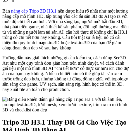
Bản
nâng cấp Tripo 3D H3.1
nên được hiểu rõ nhất như một hướng
nâng cấp mô hình HD, tập trung vào các tài sản 3D do AI tạo ra với
mức độ chi tiết cao hơn. Với nhà sáng tạo, người mới bắt đầu 3D,
nhà phát triển game, nhà thiết kế sản phẩm, đội ngũ thương mại điện
tử và những người làm tài sản AI, câu hỏi thực tế không chỉ là H3.1
trông có chi tiết hơn hay không. Câu hỏi thật sự là liệu nó có cải
thiện đủ quy trình image-to-3D hoặc text-to-3D của bạn để giảm
công đoạn dọn dẹp về sau hay không.
Hướng dẫn này giải thích những gì cần kiểm tra, cách dùng See3D
Art như một quy trình đơn giản hơn trên trình duyệt, và cách đánh
giá liệu một mô hình 3D AI “chi tiết hơn” có thực sự hữu ích cho dự
án của bạn hay không. Nhiều chi tiết hơn có thể giúp tài sản xem
trước trông đẹp hơn, nhưng không tự động đồng nghĩa với topology
sẵn sàng cho game, UV sạch, sẵn sàng rig, hình học có thể in 3D,
hay xuất file an toàn cho production.
Tripo 3D H3.1 Thay Đổi Gì Cho Việc Tạo
Mô Hình 3D Bằng AI