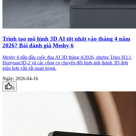
Trình tạo mô hình 3D AI tốt nhất vào tháng 4 năm
2026? Bài đánh giá Meshy 6
Meshy 6 dẫn đầu cuộc đua AI 3D tháng 4/2026, nhưng Tripo H3.1,
Hunyuan3D-2 và các công cụ chuyển đổi hình ảnh thành 3D đơn
giản hơn vẫn rất quan trọng.
Ngày
:
2026-04-16
0