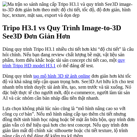
Tripo H3.1 vs Quy Trình Image-to-3D
See3D Đơn Giản Hơn
Dùng quy trình Tripo H3.1 nhiều chi tiết hơn khi “độ chi tiết” là câu
hỏi chính. Nếu bạn đang review chất lượng bề mặt, vật liệu sản
phẩm, form điêu khắc hoặc tài sản concept chi tiết cao, một
quy
trình Tripo HD model H3.1
có thể đáng để test.
Dùng quy trình
tạo mô hình 3D từ ảnh online
đơn giản hơn khi tốc
độ và khả năng tiếp cận quan trọng hơn. See3D Art hữu ích cho test
nhanh trên trình duyệt: tải ảnh lên, tạo, xem trước và tải xuống. Nó
đặc biệt thực tế cho người mới, đội e-commerce, người làm tài sản
AI và các nhóm cần bản nháp đầu tiên thật nhanh.
Lựa chọn không phải lúc nào cũng là “mô hình nâng cao so với
công cụ cơ bản”. Nếu mô hình nâng cấp tạo thêm chi tiết nhưng
đồng thời sinh hình học nặng hoặc bề mặt ẩn bừa bộn, quy trình đơn
giản vẫn có thể hiệu quả hơn cho test concept. Nếu quy trình đơn
giản làm mất độ chính xác silhouette hoặc chi tiết texture, lộ trình
nâng cấp có thể đáng để kiểm tra kỹ thêm.