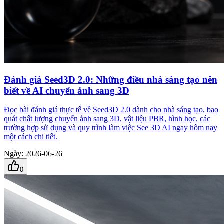
Đánh giá Seed3D 2.0: Những điều nhà sáng tạo nên
biết về AI chuyển ảnh sang 3D
Đọc bài đánh giá thực tế về Seed3D 2.0 dành cho nhà sáng tạo, bao
quát chất lượng chuyển ảnh sang 3D, vật liệu PBR, hình học, các
trường hợp sử dụng và quy trình làm việc See 3D AI ngay hôm nay
một cách chi tiết.
Ngày
:
2026-06-26
0