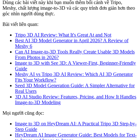
Dùng các bài viết này khi bạn muốn thêm bối cảnh về Tripo,
Meshy, chất lượng image-to-3D và các quy trình đơn giản hơn theo
góc nhìn người dùng thực.
Bài viết liên quan:
Tripo 3D AI Review: What It's Great At and Not
Best AI 3D Model Generator in April 2026? A Review of
Meshy 6
Can AI Image-to-3D Tools Really Create Usable 3D Models
From Photos in 2026?
Image to 3D with See 3D: A Viewer-First, Beginner-Friendly
Guide
Meshy AI vs Tripo 3D AI Review: Which AI 3D Generator
Fits Your Workflow?
Seed 3D Model Generation Guide: A Simpler Alternative for
Real Users
3D AI Studio Review: Features, Pricing, and How It Handles
Image-to-3D Modeling
Mọi người cũng đọc:
Image to 3D on HeyDream AI: A Practical Tripo 3D Step-by-
Step Guide
HeyDream AI Image Generator Guide: Best Models for Text-