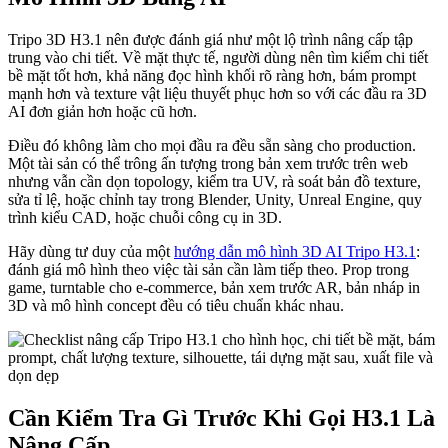
Tripo 3D H3.1 nên được đánh giá như một lộ trình nâng cấp tập
trung vào chi tiết. Về mặt thực tế, người dùng nên tìm kiếm chi tiết
bề mặt tốt hơn, khả năng đọc hình khối rõ ràng hơn, bám prompt
mạnh hơn và texture vật liệu thuyết phục hơn so với các đầu ra 3D
AI đơn giản hơn hoặc cũ hơn.
Điều đó không làm cho mọi đầu ra đều sẵn sàng cho production.
Một tài sản có thể trông ấn tượng trong bản xem trước trên web
nhưng vẫn cần dọn topology, kiểm tra UV, rà soát bản đồ texture,
sửa tỉ lệ, hoặc chỉnh tay trong Blender, Unity, Unreal Engine, quy
trình kiểu CAD, hoặc chuỗi công cụ in 3D.
Hãy dùng tư duy của một
hướng dẫn mô hình 3D AI Tripo H3.1
:
đánh giá mô hình theo việc tài sản cần làm tiếp theo. Prop trong
game, turntable cho e-commerce, bản xem trước AR, bản nháp in
3D và mô hình concept đều có tiêu chuẩn khác nhau.
Cần Kiểm Tra Gì Trước Khi Gọi H3.1 Là
Nâng Cấp