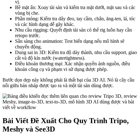
vị.
Bề mặt ẩn: Xoay tài sản và kiểm tra mặt dưới, mặt sau và các
vùng bị che.
Phần mỏng: Kiểm tra dây đeo, tay cầm, chân, ăng-ten, lá, tóc
và các hình dạng dễ gãy khác.
Nhu cầu rigging: Quyết định tài sản có thể rig luôn hay cần
retopo trước.
Sẵn sàng cho animation: Test biến dạng nếu mô hình sẽ
chuyển động.
Dung sai in 3D: Kiểm tra độ dày thành, nhu cầu support, giao
cắt và độ kín nước (watertightness).
Điều khoản thương mại: Xác nhận quyền ảnh nguồn, điều
khoản công cụ và phạm vi sử dụng được phép.
Bước dọn dẹp này không phải là thất bại của 3D AI. Nó là cây cầu
nối giữa bản nháp được tạo ra và một tài sản dùng được.
Bài Viết Đề Xuất Cho Quy Trình Tripo,
Meshy và See3D