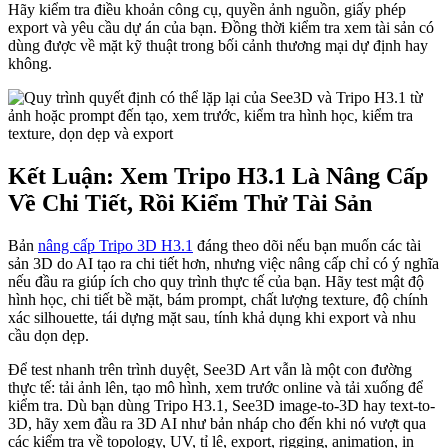
Hãy kiểm tra điều khoản công cụ, quyền ảnh nguồn, giấy phép
export và yêu cầu dự án của bạn. Đồng thời kiểm tra xem tài sản có
dùng được về mặt kỹ thuật trong bối cảnh thương mại dự định hay
không.
Kết Luận: Xem Tripo H3.1 Là Nâng Cấp
Về Chi Tiết, Rồi Kiểm Thử Tài Sản
Bản
nâng cấp Tripo 3D H3.1
đáng theo dõi nếu bạn muốn các tài
sản 3D do AI tạo ra chi tiết hơn, nhưng việc nâng cấp chỉ có ý nghĩa
nếu đầu ra giúp ích cho quy trình thực tế của bạn. Hãy test mật độ
hình học, chi tiết bề mặt, bám prompt, chất lượng texture, độ chính
xác silhouette, tái dựng mặt sau, tính khả dụng khi export và nhu
cầu dọn dẹp.
Để test nhanh trên trình duyệt, See3D Art vẫn là một con đường
thực tế: tải ảnh lên, tạo mô hình, xem trước online và tải xuống để
kiểm tra. Dù bạn dùng Tripo H3.1, See3D image-to-3D hay text-to-
3D, hãy xem đầu ra 3D AI như bản nháp cho đến khi nó vượt qua
các kiểm tra về topology, UV, tỉ lệ, export, rigging, animation, in