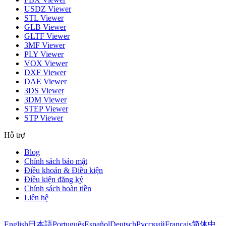
USDZ Viewer
STL Viewer
GLB Viewer
GLTF Viewer
3MF Viewer
PLY Viewer
VOX Viewer
DXF Viewer
DAE Viewer
3DS Viewer
3DM Viewer
STEP Viewer
STP Viewer
Hỗ trợ
Blog
Chính sách bảo mật
Điều khoản & Điều kiện
Điều kiện đăng ký
Chính sách hoàn tiền
Liên hệ
English
日本語
Português
Español
Deutsch
Русский
Français
简体中