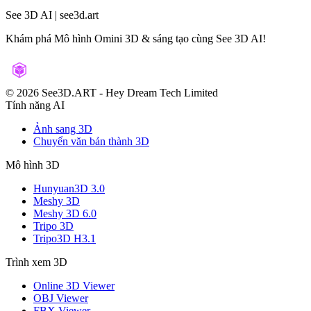
See 3D AI | see3d.art
Khám phá Mô hình Omini 3D & sáng tạo cùng See 3D AI!
©️ 2026 See3D.ART
-
Hey Dream Tech Limited
Tính năng AI
Ảnh sang 3D
Chuyển văn bản thành 3D
Mô hình 3D
Hunyuan3D 3.0
Meshy 3D
Meshy 3D 6.0
Tripo 3D
Tripo3D H3.1
Trình xem 3D
Online 3D Viewer
OBJ Viewer
FBX Viewer