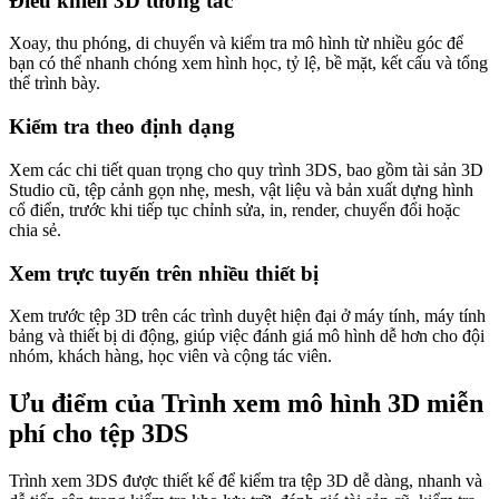
Điều khiển 3D tương tác
Xoay, thu phóng, di chuyển và kiểm tra mô hình từ nhiều góc để
bạn có thể nhanh chóng xem hình học, tỷ lệ, bề mặt, kết cấu và tổng
thể trình bày.
Kiểm tra theo định dạng
Xem các chi tiết quan trọng cho quy trình 3DS, bao gồm tài sản 3D
Studio cũ, tệp cảnh gọn nhẹ, mesh, vật liệu và bản xuất dựng hình
cổ điển, trước khi tiếp tục chỉnh sửa, in, render, chuyển đổi hoặc
chia sẻ.
Xem trực tuyến trên nhiều thiết bị
Xem trước tệp 3D trên các trình duyệt hiện đại ở máy tính, máy tính
bảng và thiết bị di động, giúp việc đánh giá mô hình dễ hơn cho đội
nhóm, khách hàng, học viên và cộng tác viên.
Ưu điểm của Trình xem mô hình 3D miễn
phí cho tệp 3DS
Trình xem 3DS được thiết kế để kiểm tra tệp 3D dễ dàng, nhanh và