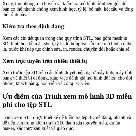
Xoay, thu phóng, di chuyển và kiểm tra mô hình từ nhiều góc để
bạn có thể nhanh chóng xem hình học, tỷ lệ, bề mặt, kết cấu và tổng
thể trình bày.
Kiểm tra theo định dạng
Xem các chi tiết quan trọng cho quy trình STL, bao gồm mesh in
3D, hình học bề mặt, shell, tỷ lệ, lỗ hổng và cấu trúc mô hình có thể
in, trước khi tiếp tục chỉnh sửa, in, render, chuyển đổi hoặc chia sẻ.
Xem trực tuyến trên nhiều thiết bị
Xem trước tệp 3D trên các trình duyệt hiện đại ở máy tính, máy tính
bảng và thiết bị di động, giúp việc đánh giá mô hình dễ hơn cho đội
nhóm, khách hàng, học viên và cộng tác viên.
Ưu điểm của Trình xem mô hình 3D miễn
phí cho tệp STL
Trình xem STL được thiết kế để kiểm tra tệp 3D dễ dàng, nhanh và
dễ tiếp cận trong kiểm tra in 3D, đánh giá nguyên mẫu, dự án
maker, xác thực sản xuất và giáo dục.