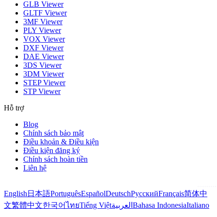
GLB Viewer
GLTF Viewer
3MF Viewer
PLY Viewer
VOX Viewer
DXF Viewer
DAE Viewer
3DS Viewer
3DM Viewer
STEP Viewer
STP Viewer
Hỗ trợ
Blog
Chính sách bảo mật
Điều khoản & Điều kiện
Điều kiện đăng ký
Chính sách hoàn tiền
Liên hệ
English
日本語
Português
Español
Deutsch
Русский
Français
简体中
文
繁體中文
한국어
ไทย
Tiếng Việt
العربية
Bahasa Indonesia
Italiano