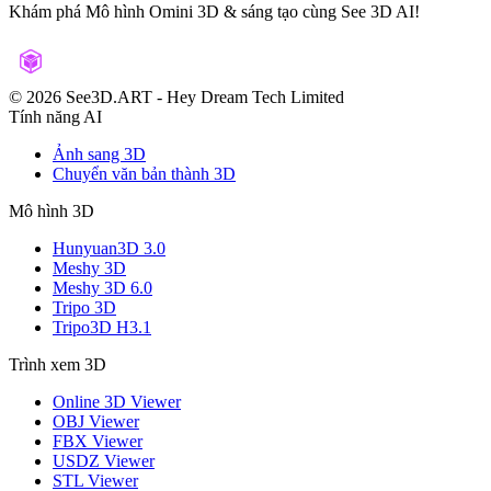
Khám phá Mô hình Omini 3D & sáng tạo cùng See 3D AI!
©️ 2026 See3D.ART
-
Hey Dream Tech Limited
Tính năng AI
Ảnh sang 3D
Chuyển văn bản thành 3D
Mô hình 3D
Hunyuan3D 3.0
Meshy 3D
Meshy 3D 6.0
Tripo 3D
Tripo3D H3.1
Trình xem 3D
Online 3D Viewer
OBJ Viewer
FBX Viewer
USDZ Viewer
STL Viewer