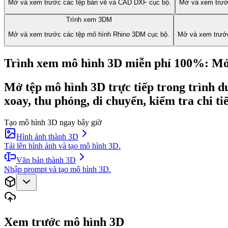
Mở và xem trước các tệp bản vẽ và CAD DXF cục bộ.
Mở và xem trướ
Trình xem 3DM
Mở và xem trước các tệp mô hình Rhino 3DM cục bộ.
Mở và xem trướ
Trình xem mô hình 3D miễn phí 100%: Mở 
Mở tệp mô hình 3D trực tiếp trong trình 
xoay, thu phóng, di chuyển, kiểm tra chi 
Tạo mô hình 3D ngay bây giờ
Hình ảnh thành 3D
Tải lên hình ảnh và tạo mô hình 3D.
Văn bản thành 3D
Nhập prompt và tạo mô hình 3D.
Xem trước mô hình 3D