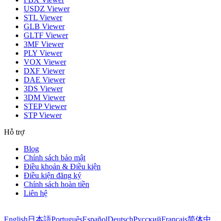
USDZ Viewer
STL Viewer
GLB Viewer
GLTF Viewer
3MF Viewer
PLY Viewer
VOX Viewer
DXF Viewer
DAE Viewer
3DS Viewer
3DM Viewer
STEP Viewer
STP Viewer
Hỗ trợ
Blog
Chính sách bảo mật
Điều khoản & Điều kiện
Điều kiện đăng ký
Chính sách hoàn tiền
Liên hệ
English
日本語
Português
Español
Deutsch
Русский
Français
简体中