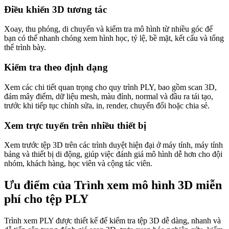
Điều khiển 3D tương tác
Xoay, thu phóng, di chuyển và kiểm tra mô hình từ nhiều góc để
bạn có thể nhanh chóng xem hình học, tỷ lệ, bề mặt, kết cấu và tổng
thể trình bày.
Kiểm tra theo định dạng
Xem các chi tiết quan trọng cho quy trình PLY, bao gồm scan 3D,
đám mây điểm, dữ liệu mesh, màu đỉnh, normal và đầu ra tái tạo,
trước khi tiếp tục chỉnh sửa, in, render, chuyển đổi hoặc chia sẻ.
Xem trực tuyến trên nhiều thiết bị
Xem trước tệp 3D trên các trình duyệt hiện đại ở máy tính, máy tính
bảng và thiết bị di động, giúp việc đánh giá mô hình dễ hơn cho đội
nhóm, khách hàng, học viên và cộng tác viên.
Ưu điểm của Trình xem mô hình 3D miễn
phí cho tệp PLY
Trình xem PLY được thiết kế để kiểm tra tệp 3D dễ dàng, nhanh và