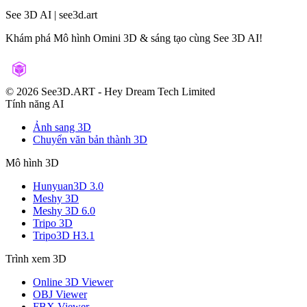
See 3D AI | see3d.art
Khám phá Mô hình Omini 3D & sáng tạo cùng See 3D AI!
©️ 2026 See3D.ART
-
Hey Dream Tech Limited
Tính năng AI
Ảnh sang 3D
Chuyển văn bản thành 3D
Mô hình 3D
Hunyuan3D 3.0
Meshy 3D
Meshy 3D 6.0
Tripo 3D
Tripo3D H3.1
Trình xem 3D
Online 3D Viewer
OBJ Viewer
FBX Viewer