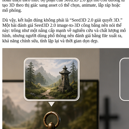
tạo 3D theo thị giác sang asset có thể chọn, animate, lắp ráp hoặc
mô phỏng.
Dù vậy, kết luận đúng không phải là “Seed3D 2.0 giải quyết 3D.”
Một bài đánh giá Seed3D 2.0 image-to-3D công bằng nên nói thế
này: trông như một nâng cấp mạnh về nghiên cứu và chất lượng mô
hình, nhưng người dùng phổ thông nên đánh giá bằng file xuất ra,
khả năng chỉnh sửa, tính lặp lại và thời gian dọn dẹp.