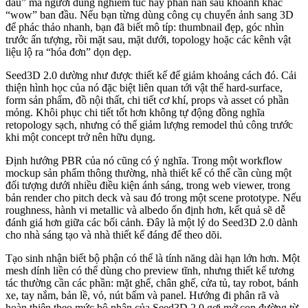
đau” mà người dùng nghiêm túc hay phàn nàn sau khoảnh khắc
“wow” ban đầu. Nếu bạn từng dùng công cụ chuyển ảnh sang 3D
để phác thảo nhanh, bạn đã biết mô típ: thumbnail đẹp, góc nhìn
trước ấn tượng, rồi mặt sau, mặt dưới, topology hoặc các kênh vật
liệu lộ ra “hóa đơn” dọn dẹp.
Seed3D 2.0 dường như được thiết kế để giảm khoảng cách đó. Cải
thiện hình học của nó đặc biệt liên quan tới vật thể hard-surface,
form sản phẩm, đồ nội thất, chi tiết cơ khí, props và asset có phần
mỏng. Khôi phục chi tiết tốt hơn không tự động đồng nghĩa
retopology sạch, nhưng có thể giảm lượng remodel thủ công trước
khi một concept trở nên hữu dụng.
Định hướng PBR của nó cũng có ý nghĩa. Trong một workflow
mockup sản phẩm thông thường, nhà thiết kế có thể cần cùng một
đối tượng dưới nhiều điều kiện ánh sáng, trong web viewer, trong
bản render cho pitch deck và sau đó trong một scene prototype. Nếu
roughness, hành vi metallic và albedo ổn định hơn, kết quả sẽ dễ
đánh giá hơn giữa các bối cảnh. Đây là một lý do Seed3D 2.0 dành
cho nhà sáng tạo và nhà thiết kế đáng để theo dõi.
Tạo sinh nhận biết bộ phận có thể là tính năng dài hạn lớn hơn. Một
mesh dính liền có thể dùng cho preview tĩnh, nhưng thiết kế tương
tác thường cần các phần: mặt ghế, chân ghế, cửa tủ, tay robot, bánh
xe, tay nắm, bản lề, vỏ, nút bấm và panel. Hướng đi phân rã và
hoàn thiện theo mức bộ phận của Seed3D 2.0 gợi mở con đường từ