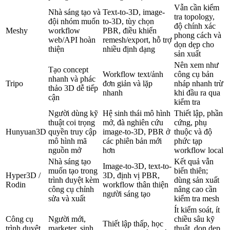
Vẫn cần kiểm
Nhà sáng tạo và
Text-to-3D, image-
tra topology,
đội nhóm muốn
to-3D, tùy chọn
độ chính xác
Meshy
workflow
PBR, điều khiển
phong cách và
web/API hoàn
remesh/export, hỗ trợ
dọn dẹp cho
thiện
nhiều định dạng
sản xuất
Nên xem như
Tạo concept
Workflow text/ảnh
công cụ bản
nhanh và phác
Tripo
đơn giản và lặp
nháp nhanh trừ
thảo 3D dễ tiếp
nhanh
khi đầu ra qua
cận
kiểm tra
Người dùng kỹ
Hệ sinh thái mô hình
Thiết lập, phần
thuật coi trọng
mở, đà nghiên cứu
cứng, phụ
Hunyuan3D
quyền truy cập
image-to-3D, PBR ở
thuộc và độ
mô hình mã
các phiên bản mới
phức tạp
nguồn mở
hơn
workflow local
Nhà sáng tạo
Kết quả vẫn
Image-to-3D, text-to-
muốn tạo trong
biến thiên;
Hyper3D /
3D, định vị PBR,
trình duyệt kèm
dùng sản xuất
Rodin
workflow thân thiện
công cụ chỉnh
nâng cao cần
người sáng tạo
sửa và xuất
kiểm tra mesh
Ít kiểm soát, ít
Công cụ
Người mới,
chiều sâu kỹ
Thiết lập thấp, học
trình duyệt
marketer, sinh
thuật, dọn dẹp