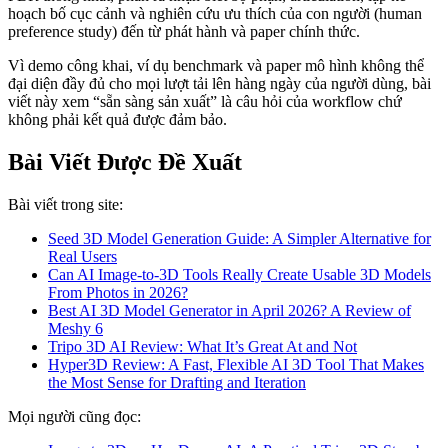
hoạch bố cục cảnh và nghiên cứu ưu thích của con người (human
preference study) đến từ phát hành và paper chính thức.
Vì demo công khai, ví dụ benchmark và paper mô hình không thể
đại diện đầy đủ cho mọi lượt tải lên hàng ngày của người dùng, bài
viết này xem “sẵn sàng sản xuất” là câu hỏi của workflow chứ
không phải kết quả được đảm bảo.
Bài Viết Được Đề Xuất
Bài viết trong site:
Seed 3D Model Generation Guide: A Simpler Alternative for
Real Users
Can AI Image-to-3D Tools Really Create Usable 3D Models
From Photos in 2026?
Best AI 3D Model Generator in April 2026? A Review of
Meshy 6
Tripo 3D AI Review: What It’s Great At and Not
Hyper3D Review: A Fast, Flexible AI 3D Tool That Makes
the Most Sense for Drafting and Iteration
Mọi người cũng đọc: