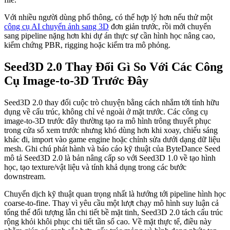
Với nhiều người dùng phổ thông, có thể hợp lý hơn nếu thử một
công cụ AI chuyển ảnh sang 3D
đơn giản trước, rồi mới chuyển
sang pipeline nặng hơn khi dự án thực sự cần hình học nâng cao,
kiểm chứng PBR, rigging hoặc kiểm tra mô phỏng.
Seed3D 2.0 Thay Đổi Gì So Với Các Công
Cụ Image-to-3D Trước Đây
Seed3D 2.0 thay đổi cuộc trò chuyện bằng cách nhắm tới tính hữu
dụng về cấu trúc, không chỉ vẻ ngoài ở mặt trước. Các công cụ
image-to-3D trước đây thường tạo ra mô hình trông thuyết phục
trong cửa sổ xem trước nhưng khó dùng hơn khi xoay, chiếu sáng
khác đi, import vào game engine hoặc chỉnh sửa dưới dạng dữ liệu
mesh. Ghi chú phát hành và báo cáo kỹ thuật của ByteDance Seed
mô tả Seed3D 2.0 là bản nâng cấp so với Seed3D 1.0 về tạo hình
học, tạo texture/vật liệu và tính khả dụng trong các bước
downstream.
Chuyển dịch kỹ thuật quan trọng nhất là hướng tới pipeline hình học
coarse-to-fine. Thay vì yêu cầu một lượt chạy mô hình suy luận cả
tổng thể đối tượng lẫn chi tiết bề mặt tinh, Seed3D 2.0 tách cấu trúc
rộng khỏi khôi phục chi tiết tần số cao. Về mặt thực tế, điều này