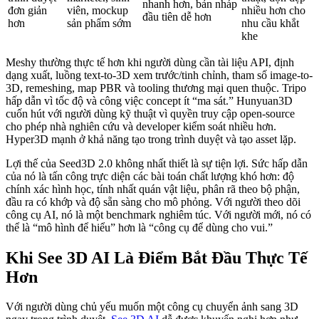
nhanh hơn, bản nháp
đơn giản
viên, mockup
nhiều hơn cho
đầu tiên dễ hơn
hơn
sản phẩm sớm
nhu cầu khắt
khe
Meshy thường thực tế hơn khi người dùng cần tài liệu API, định
dạng xuất, luồng text-to-3D xem trước/tinh chỉnh, tham số image-to-
3D, remeshing, map PBR và tooling thương mại quen thuộc. Tripo
hấp dẫn vì tốc độ và công việc concept ít “ma sát.” Hunyuan3D
cuốn hút với người dùng kỹ thuật vì quyền truy cập open-source
cho phép nhà nghiên cứu và developer kiểm soát nhiều hơn.
Hyper3D mạnh ở khả năng tạo trong trình duyệt và tạo asset lặp.
Lợi thế của Seed3D 2.0 không nhất thiết là sự tiện lợi. Sức hấp dẫn
của nó là tấn công trực diện các bài toán chất lượng khó hơn: độ
chính xác hình học, tính nhất quán vật liệu, phân rã theo bộ phận,
đầu ra có khớp và độ sẵn sàng cho mô phỏng. Với người theo dõi
công cụ AI, nó là một benchmark nghiêm túc. Với người mới, nó có
thể là “mô hình để hiểu” hơn là “công cụ để dùng cho vui.”
Khi See 3D AI Là Điểm Bắt Đầu Thực Tế
Hơn
Với người dùng chủ yếu muốn một công cụ chuyển ảnh sang 3D