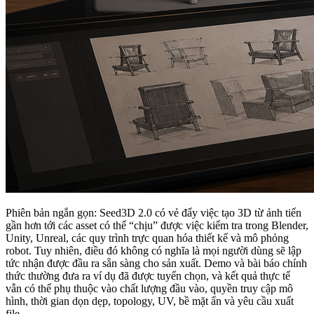
Phiên bản ngắn gọn: Seed3D 2.0 có vẻ đẩy việc tạo 3D từ ảnh tiến
gần hơn tới các asset có thể “chịu” được việc kiểm tra trong Blender,
Unity, Unreal, các quy trình trực quan hóa thiết kế và mô phỏng
robot. Tuy nhiên, điều đó không có nghĩa là mọi người dùng sẽ lập
tức nhận được đầu ra sẵn sàng cho sản xuất. Demo và bài báo chính
thức thường đưa ra ví dụ đã được tuyển chọn, và kết quả thực tế
vẫn có thể phụ thuộc vào chất lượng đầu vào, quyền truy cập mô
hình, thời gian dọn dẹp, topology, UV, bề mặt ẩn và yêu cầu xuất
file.