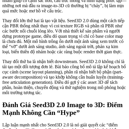
nhằm giúp có cạnh sắc hơn, cấu trúc mỏng và hình dạng phức tạp—
những nơi mà đầu ra image-to-3D cũ thường bị “chảy”, bị làm mịn
quá mức hoặc mơ hồ về cấu trúc.
Thay đổi lớn thứ hai là tạo vật liệu. Seed3D 2.0 dùng một cách tiếp
cận PBR thống nhất thay vì coi texture RGB và phân rã PBR như
các bước nối chuỗi lỏng lẻo. Với nhà thiết kế sản phẩm và người
dựng prototype game, điều đó quan trọng vì chỉ có base color map
là chưa đủ. Một mô hình trông ổn dưới một ánh sáng xem trước có
thể “vỡ” dưới ánh sáng studio, ánh sáng ngoài trời, phản xạ kim
loại, biến thiên độ nhám hoặc các ràng buộc render thời gian thực.
Thay đổi thứ ba là nhận biết downstream. Seed3D 2.0 không chỉ là
tái tạo một đối tượng đơn lẻ. Bài báo công bố mô tả lập kế hoạch bố
cục cảnh (scene layout planning), phân rã nhận biết bộ phận (part-
aware decomposition) và tạo khớp không cần huấn luyện (training-
free articulation generation). Điều đó gợi ý các asset 3D dễ tách
phần, hoàn thiện, chuyển động và thử nghiệm trong mô phỏng hoặc
môi trường tương tác.
Đánh Giá Seed3D 2.0 Image to 3D: Điểm
Mạnh Không Cần “Hype”
Lập luận mạnh nhất cho Seed3D 2.0 là nó giải quyết các “điểm