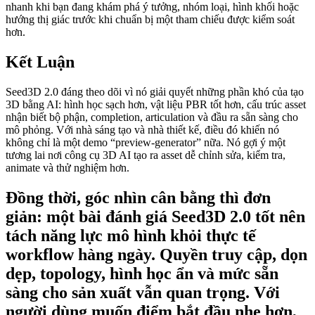
nhanh khi bạn đang khám phá ý tưởng, nhóm loại, hình khối hoặc
hướng thị giác trước khi chuẩn bị một tham chiếu được kiểm soát
hơn.
Kết Luận
Seed3D 2.0 đáng theo dõi vì nó giải quyết những phần khó của tạo
3D bằng AI: hình học sạch hơn, vật liệu PBR tốt hơn, cấu trúc asset
nhận biết bộ phận, completion, articulation và đầu ra sẵn sàng cho
mô phỏng. Với nhà sáng tạo và nhà thiết kế, điều đó khiến nó
không chỉ là một demo “preview-generator” nữa. Nó gợi ý một
tương lai nơi công cụ 3D AI tạo ra asset dễ chỉnh sửa, kiểm tra,
animate và thử nghiệm hơn.
Đồng thời, góc nhìn cân bằng thì đơn
giản: một bài đánh giá Seed3D 2.0 tốt nên
tách năng lực mô hình khỏi thực tế
workflow hàng ngày. Quyền truy cập, dọn
dẹp, topology, hình học ẩn và mức sẵn
sàng cho sản xuất vẫn quan trọng. Với
người dùng muốn điểm bắt đầu nhẹ hơn,