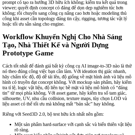
prompt có tạo ra hướng 3D hữu ích không; kiểm tra kết quả trong
viewer; quyết định concept có đáng để dọn dẹp nghiêm túc hơn
không; rồi chuyển sang công cụ nâng cao hơn hoặc modeling thủ
công khi asset cần topology đáng tin cậy, rigging, tương tác vật lý
hoặc tối ưu sẵn sàng cho engine.
Workflow Khuyến Nghị Cho Nhà Sáng
Tạo, Nhà Thiết Kế và Người Dựng
Prototype Game
Cách tốt nhất để đánh giá bất kỳ công cụ AI image-to-3D nào là thử
nó theo đúng công việc bạn cần làm. Với ideation thị giác nhanh,
hãy chấm tốc độ, độ dễ tải lên, độ giống về mặt hình ảnh và liệu mô
hình có truyền đạt concept không. Với mockup sản phẩm, hãy kiểm
tra tỉ lệ, logic vật liệu, độ liên tục bề mặt và liệu mô hình có “đáng
tin” từ mọi phía không. Với asset game, hãy kiểm tra số tam giác,
silhouette, UV, nhu cầu collision, texture maps, tùy chọn LOD và
liệu asset có thể tối ưu mà không mất “bản sắc” hay không.
Riêng với Seed3D 2.0, bộ test hữu ích nhất nên gồm:
Một sản phẩm hard-surface với cạnh sắc và biến thiên vật liệu
rõ ràng.