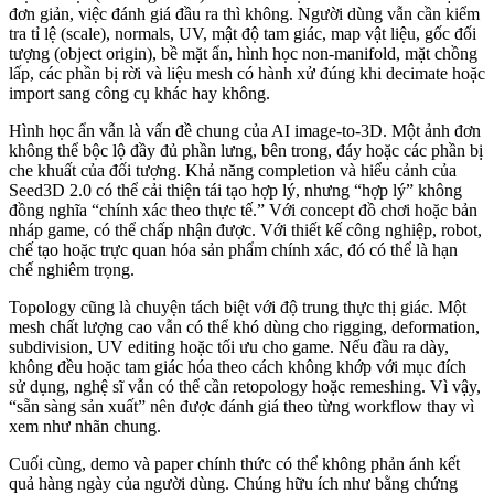
đơn giản, việc đánh giá đầu ra thì không. Người dùng vẫn cần kiểm
tra tỉ lệ (scale), normals, UV, mật độ tam giác, map vật liệu, gốc đối
tượng (object origin), bề mặt ẩn, hình học non-manifold, mặt chồng
lấp, các phần bị rời và liệu mesh có hành xử đúng khi decimate hoặc
import sang công cụ khác hay không.
Hình học ẩn vẫn là vấn đề chung của AI image-to-3D. Một ảnh đơn
không thể bộc lộ đầy đủ phần lưng, bên trong, đáy hoặc các phần bị
che khuất của đối tượng. Khả năng completion và hiểu cảnh của
Seed3D 2.0 có thể cải thiện tái tạo hợp lý, nhưng “hợp lý” không
đồng nghĩa “chính xác theo thực tế.” Với concept đồ chơi hoặc bản
nháp game, có thể chấp nhận được. Với thiết kế công nghiệp, robot,
chế tạo hoặc trực quan hóa sản phẩm chính xác, đó có thể là hạn
chế nghiêm trọng.
Topology cũng là chuyện tách biệt với độ trung thực thị giác. Một
mesh chất lượng cao vẫn có thể khó dùng cho rigging, deformation,
subdivision, UV editing hoặc tối ưu cho game. Nếu đầu ra dày,
không đều hoặc tam giác hóa theo cách không khớp với mục đích
sử dụng, nghệ sĩ vẫn có thể cần retopology hoặc remeshing. Vì vậy,
“sẵn sàng sản xuất” nên được đánh giá theo từng workflow thay vì
xem như nhãn chung.
Cuối cùng, demo và paper chính thức có thể không phản ánh kết
quả hàng ngày của người dùng. Chúng hữu ích như bằng chứng