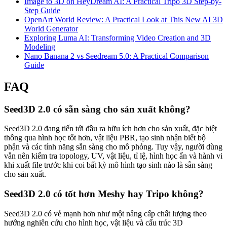
Image to 3D on HeyDream AI: A Practical Tripo 3D Step-by-
Step Guide
OpenArt World Review: A Practical Look at This New AI 3D
World Generator
Exploring Luma AI: Transforming Video Creation and 3D
Modeling
Nano Banana 2 vs Seedream 5.0: A Practical Comparison
Guide
FAQ
Seed3D 2.0 có sẵn sàng cho sản xuất không?
Seed3D 2.0 đang tiến tới đầu ra hữu ích hơn cho sản xuất, đặc biệt
thông qua hình học tốt hơn, vật liệu PBR, tạo sinh nhận biết bộ
phận và các tính năng sẵn sàng cho mô phỏng. Tuy vậy, người dùng
vẫn nên kiểm tra topology, UV, vật liệu, tỉ lệ, hình học ẩn và hành vi
khi xuất file trước khi coi bất kỳ mô hình tạo sinh nào là sẵn sàng
cho sản xuất.
Seed3D 2.0 có tốt hơn Meshy hay Tripo không?
Seed3D 2.0 có vẻ mạnh hơn như một nâng cấp chất lượng theo
hướng nghiên cứu cho hình học, vật liệu và cấu trúc 3D