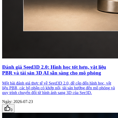
Đánh giá Seed3D 2.0: Hình học tốt hơn, vật liệu
PBR và tài sản 3D AI sẵn sàng cho mô phỏng
Một bài đánh giá thực tế về Seed3D 2.0, đề cập đến hình học, vật
liệu PBR, các bộ phận có khớp nối, tài sản hướng đến mô phỏng và
quy trình chuyển đổi từ hình ảnh sang 3D của See3D.
Ngày
:
2026-07-23
0