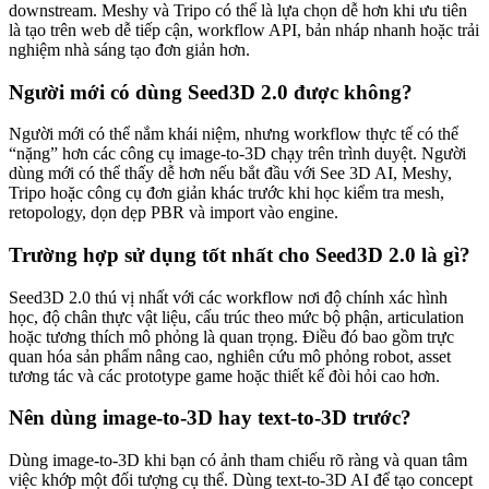
downstream. Meshy và Tripo có thể là lựa chọn dễ hơn khi ưu tiên
là tạo trên web dễ tiếp cận, workflow API, bản nháp nhanh hoặc trải
nghiệm nhà sáng tạo đơn giản hơn.
Người mới có dùng Seed3D 2.0 được không?
Người mới có thể nắm khái niệm, nhưng workflow thực tế có thể
“nặng” hơn các công cụ image-to-3D chạy trên trình duyệt. Người
dùng mới có thể thấy dễ hơn nếu bắt đầu với See 3D AI, Meshy,
Tripo hoặc công cụ đơn giản khác trước khi học kiểm tra mesh,
retopology, dọn dẹp PBR và import vào engine.
Trường hợp sử dụng tốt nhất cho Seed3D 2.0 là gì?
Seed3D 2.0 thú vị nhất với các workflow nơi độ chính xác hình
học, độ chân thực vật liệu, cấu trúc theo mức bộ phận, articulation
hoặc tương thích mô phỏng là quan trọng. Điều đó bao gồm trực
quan hóa sản phẩm nâng cao, nghiên cứu mô phỏng robot, asset
tương tác và các prototype game hoặc thiết kế đòi hỏi cao hơn.
Nên dùng image-to-3D hay text-to-3D trước?
Dùng image-to-3D khi bạn có ảnh tham chiếu rõ ràng và quan tâm
việc khớp một đối tượng cụ thể. Dùng text-to-3D AI để tạo concept