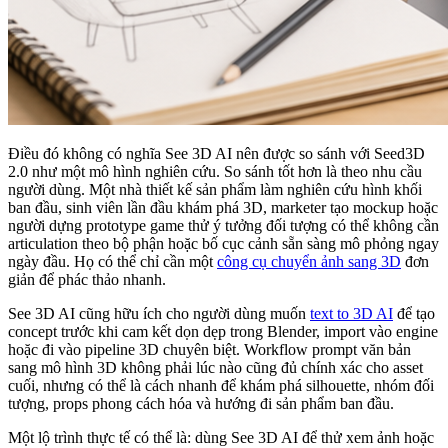
Điều đó không có nghĩa See 3D AI nên được so sánh với Seed3D
2.0 như một mô hình nghiên cứu. So sánh tốt hơn là theo nhu cầu
người dùng. Một nhà thiết kế sản phẩm làm nghiên cứu hình khối
ban đầu, sinh viên lần đầu khám phá 3D, marketer tạo mockup hoặc
người dựng prototype game thử ý tưởng đối tượng có thể không cần
articulation theo bộ phận hoặc bố cục cảnh sẵn sàng mô phỏng ngay
ngày đầu. Họ có thể chỉ cần một
công cụ chuyển ảnh sang 3D
đơn
giản để phác thảo nhanh.
See 3D AI cũng hữu ích cho người dùng muốn
text to 3D AI
để tạo
concept trước khi cam kết dọn dẹp trong Blender, import vào engine
hoặc đi vào pipeline 3D chuyên biệt. Workflow prompt văn bản
sang mô hình 3D không phải lúc nào cũng đủ chính xác cho asset
cuối, nhưng có thể là cách nhanh để khám phá silhouette, nhóm đối
tượng, props phong cách hóa và hướng đi sản phẩm ban đầu.
Một lộ trình thực tế có thể là: dùng See 3D AI để thử xem ảnh hoặc