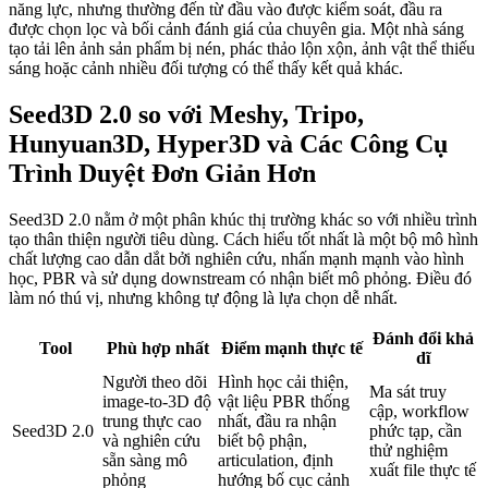
năng lực, nhưng thường đến từ đầu vào được kiểm soát, đầu ra
được chọn lọc và bối cảnh đánh giá của chuyên gia. Một nhà sáng
tạo tải lên ảnh sản phẩm bị nén, phác thảo lộn xộn, ảnh vật thể thiếu
sáng hoặc cảnh nhiều đối tượng có thể thấy kết quả khác.
Seed3D 2.0 so với Meshy, Tripo,
Hunyuan3D, Hyper3D và Các Công Cụ
Trình Duyệt Đơn Giản Hơn
Seed3D 2.0 nằm ở một phân khúc thị trường khác so với nhiều trình
tạo thân thiện người tiêu dùng. Cách hiểu tốt nhất là một bộ mô hình
chất lượng cao dẫn dắt bởi nghiên cứu, nhấn mạnh mạnh vào hình
học, PBR và sử dụng downstream có nhận biết mô phỏng. Điều đó
làm nó thú vị, nhưng không tự động là lựa chọn dễ nhất.
Đánh đổi khả
Tool
Phù hợp nhất
Điểm mạnh thực tế
dĩ
Người theo dõi
Hình học cải thiện,
Ma sát truy
image-to-3D độ
vật liệu PBR thống
cập, workflow
trung thực cao
nhất, đầu ra nhận
Seed3D 2.0
phức tạp, cần
và nghiên cứu
biết bộ phận,
thử nghiệm
sẵn sàng mô
articulation, định
xuất file thực tế
phỏng
hướng bố cục cảnh