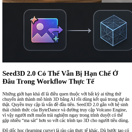
Seed3D 2.0 Có Thể Vẫn Bị Hạn Chế Ở
Đâu Trong Workflow Thực Tế
Những giới hạn khả dĩ là điều quen thuộc với bất kỳ ai từng thử
chuyển ảnh thành mô hình 3D bằng AI rồi dùng kết quả trong dự án
thật. Quyền truy cập là vấn đề đầu tiên. Seed3D 2.0 gắn với hệ sinh
thái chính thức của ByteDance và đường truy cập Volcano Engine,
vì vậy người mới muốn trải nghiệm ngay trong trình duyệt có thể
gặp nhiều “ma sát” hơn so với các trình tạo 3D cho người tiêu dùng.
Độ dốc học (learning curve) là rào cản thực tế khác. Dù bước tạo có