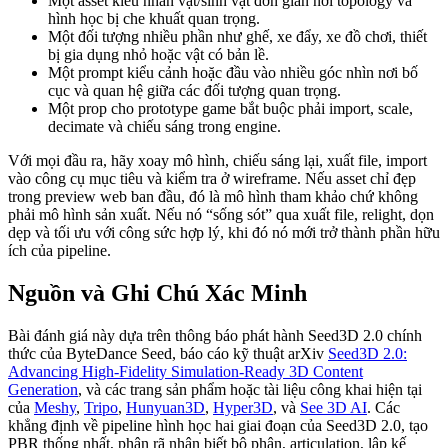
Một asset kiểu nhân vật/sinh vật đơn giản nơi topology và
hình học bị che khuất quan trọng.
Một đối tượng nhiều phần như ghế, xe đẩy, xe đồ chơi, thiết
bị gia dụng nhỏ hoặc vật có bản lề.
Một prompt kiểu cảnh hoặc đầu vào nhiều góc nhìn nơi bố
cục và quan hệ giữa các đối tượng quan trọng.
Một prop cho prototype game bắt buộc phải import, scale,
decimate và chiếu sáng trong engine.
Với mọi đầu ra, hãy xoay mô hình, chiếu sáng lại, xuất file, import
vào công cụ mục tiêu và kiểm tra ở wireframe. Nếu asset chỉ đẹp
trong preview web ban đầu, đó là mô hình tham khảo chứ không
phải mô hình sản xuất. Nếu nó “sống sót” qua xuất file, relight, dọn
dẹp và tối ưu với công sức hợp lý, khi đó nó mới trở thành phần hữu
ích của pipeline.
Nguồn và Ghi Chú Xác Minh
Bài đánh giá này dựa trên thông báo phát hành Seed3D 2.0 chính
thức của ByteDance Seed, báo cáo kỹ thuật arXiv
Seed3D 2.0:
Advancing High-Fidelity Simulation-Ready 3D Content
Generation
, và các trang sản phẩm hoặc tài liệu công khai hiện tại
của
Meshy
,
Tripo
,
Hunyuan3D
,
Hyper3D
, và
See 3D AI
. Các
khẳng định về pipeline hình học hai giai đoạn của Seed3D 2.0, tạo
PBR thống nhất, phân rã nhận biết bộ phận, articulation, lập kế