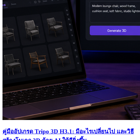
คู่มืออัปเกรด Tripo 3D H3.1: มีอะไรเปลี่ยนไป และวิธี