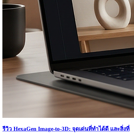
รีวิว HexaGen Image-to-3D: จุดเด่นที่ทำได้ดี และสิ่งที่