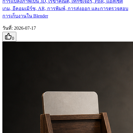
การแปลงภาพเป็น 3D, เรขาคณิต, เท็กซ์เจอร์, PBR, แอสเซ็ต
เกม, อีคอมเมิร์ซ, AR, การพิมพ์, การส่งออก และการตรวจสอบ
การเก็บงานใน Blender
วันที่
:
2026-07-17
0