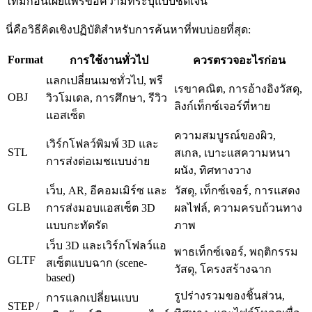
ไทม์ก่อนเผยแพร่ข้อความที่ระบุแบบชัดเจน
นี่คือวิธีคิดเชิงปฏิบัติสำหรับการค้นหาที่พบบ่อยที่สุด:
Format
การใช้งานทั่วไป
ควรตรวจอะไรก่อน
แลกเปลี่ยนเมชทั่วไป, พรี
เรขาคณิต, การอ้างอิงวัสดุ,
OBJ
วิวโมเดล, การศึกษา, รีวิว
ลิงก์เท็กซ์เจอร์ที่หาย
แอสเซ็ต
ความสมบูรณ์ของผิว,
เวิร์กโฟลว์พิมพ์ 3D และ
STL
สเกล, เบาะแสความหนา
การส่งต่อเมชแบบง่าย
ผนัง, ทิศทางวาง
เว็บ, AR, อีคอมเมิร์ซ และ
วัสดุ, เท็กซ์เจอร์, การแสดง
GLB
การส่งมอบแอสเซ็ต 3D
ผลไฟล์, ความครบถ้วนทาง
แบบกะทัดรัด
ภาพ
เว็บ 3D และเวิร์กโฟลว์แอ
พาธเท็กซ์เจอร์, พฤติกรรม
GLTF
สเซ็ตแบบฉาก (scene-
วัสดุ, โครงสร้างฉาก
based)
รูปร่างรวมของชิ้นส่วน,
การแลกเปลี่ยนแบบ
STEP /