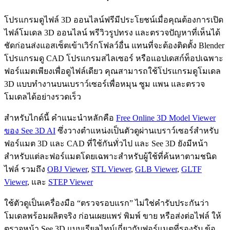
โปรแกรมดูไฟล์ 3D ออนไลน์ฟรีมีประโยชน์เมื่อคุณต้องการเปิด
ไฟล์โมเดล 3D ออนไลน์ พรีวิวรูปทรง และตรวจปัญหาที่เห็นได้
ชัดก่อนส่งแอสเซ็ตเข้าเวิร์กโฟลว์อื่น แทนที่จะต้องติดตั้ง Blender
โปรแกรมดู CAD โปรแกรมสไลเซอร์ หรือแอปเดสก์ท็อปเฉพาะ
ฟอร์แมตเพียงเพื่อดูไฟล์เดียว คุณสามารถใช้โปรแกรมดูโมเดล
3D แบบทำงานบนเบราว์เซอร์เพื่อหมุน ซูม แพน และตรวจ
โมเดลได้อย่างรวดเร็ว
สำหรับไกด์นี้ คำแนะนำหลักคือ
Free Online 3D Model Viewer
ของ See 3D AI
ซึ่งวางตำแหน่งเป็นตัวดูผ่านเบราว์เซอร์สำหรับ
ฟอร์แมต 3D และ CAD ที่ใช้กันทั่วไป และ See 3D ยังมีหน้า
สำหรับแต่ละฟอร์แมตโดยเฉพาะสำหรับผู้ใช้ที่ค้นหาตามชนิด
ไฟล์ รวมถึง
OBJ Viewer
,
STL Viewer
,
GLB Viewer
,
GLTF
Viewer
, และ
STEP Viewer
ใช้ตัวดูเป็นเครื่องมือ “ตรวจรอบแรก” ไม่ใช่คำรับประกันว่า
โมเดลพร้อมผลิตจริง ก่อนเผยแพร่ พิมพ์ ขาย หรือส่งต่อไฟล์ ให้
ตรวจหน้า See 3D แบบเรียลไทม์เกี่ยวกับฟอร์แมตที่รองรับ ข้อ