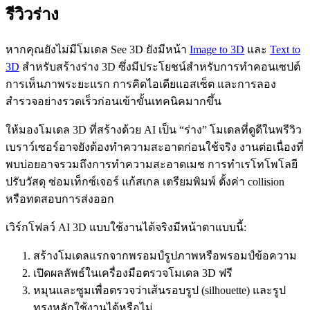
รีวิวร่าง
หากคุณยังไม่มีโมเดล See 3D ยังมีหน้า
Image to 3D
และ
Text to
3D
สำหรับสร้างร่าง 3D ซึ่งมีประโยชน์สำหรับการทำคอนเซปต์
การเห็นภาพระยะแรก การคิดไอเดียแอสเซ็ต และการลอง
สำรวจอย่างรวดเร็วก่อนเข้าขั้นเทคนิคมากขึ้น
ให้มองโมเดล 3D ที่สร้างด้วย AI เป็น “ร่าง” โมเดลที่ดูดีในพรีวิว
เบราว์เซอร์อาจยังต้องทำความสะอาดก่อนใช้จริง งานต่อเนื่องที่
พบบ่อยอาจรวมถึงการทำความสะอาดเมช การทำเรโทโพโลยี
ปรับวัสดุ ซ่อมเท็กซ์เจอร์ แก้สเกล เตรียมพิมพ์ ตั้งค่า collision
หรือทดสอบการส่งออก
เวิร์กโฟลว์ AI 3D แบบใช้งานได้จริงมีหน้าตาแบบนี้:
สร้างโมเดลแรกจากพรอมป์รูปภาพหรือพรอมป์ข้อความ
เปิดผลลัพธ์ในเครื่องมือตรวจโมเดล 3D ฟรี
หมุนและซูมเพื่อตรวจว่าเส้นรอบรูป (silhouette) และรูป
ทรงหลักใช้งานได้หรือไม่