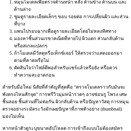
หมุนโมเดลเพื่อตรวจด้านหน้า หลัง ด้านข้าง ด้านบน และ
ด้านล่าง
ซูมดูรายละเอียดเล็กๆ ขอบ รอยต่อ การเปลี่ยนผิว และส่วน
ที่บาง
แพนไปรอบฉากเพื่อดูรายละเอียดโดยไม่หลงทิศทาง
มองหาชิ้นส่วนเรขาคณิตที่หายไป ผิวแตก ส่วนกลับด้าน
หรือสเกลแปลกๆ
ถ้าโมเดลมีวัสดุหรือเท็กซ์เจอร์ ให้ตรวจว่าแสดงออกมา
ตามที่คาดหรือไม่
ตัดสินใจว่าไฟล์ดีพอสำหรับแชร์แล้วหรือยัง หรือควร
ทำความสะอาดก่อน
สำหรับมือใหม่ นิสัยที่สำคัญที่สุดคือ “ตรวจโมเดลราวกับมันจะ
พังตรงไหนสักจุด” การพรีวิวมุมหน้ารวดๆ อาจซ่อนรู โพรง เศษ
ชิ้นลอย ชิ้นส่วนที่ไม่ต่อกัน ผิวกลับด้าน หรือปัญหาวัสดุ การหมุน
ตรวจอย่างระมัดระวังมักเผยปัญหาที่ภาพตัวอย่าง (thumbnail)
มองไม่เห็น
หากหน้าตัวดูระบุขนาดอัปโหลด การเข้าถึงแบบไม่ต้องสมัคร