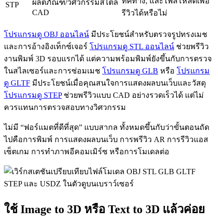
ทิศทาง, และไฟล์โหลดเพื่อ
ผลิตภัณฑ์/วิศวกรรมสไตล์
STP
CAD
รีวิวได้หรือไม่
โปรแกรมดู OBJ ออนไลน์
มีประโยชน์สำหรับตรวจรูปทรงเมช
และการอ้างอิงเท็กซ์เจอร์
โปรแกรมดู STL ออนไลน์
ช่วยพรีวิว
งานพิมพ์ 3D รอบแรกได้ แต่ความพร้อมพิมพ์ยังขึ้นกับการตรวจ
ในสไลเซอร์และการซ่อมเมช
โปรแกรมดู GLB
หรือ
โปรแกรม
ดู GLTF
มีประโยชน์เมื่อคุณสนใจการแสดงผลบนเว็บและวัสดุ
โปรแกรมดู STEP
ช่วยพรีวิวแบบ CAD อย่างรวดเร็วได้ แต่ไม่
ควรแทนการตรวจสอบทางวิศวกรรม
ไม่มี “ฟอร์แมตที่ดีที่สุด” แบบสากล ทั้งหมดขึ้นกับว่าขั้นตอนถัด
ไปคือการพิมพ์ การแสดงผลบนเว็บ การพรีวิว AR การรีวิวแอส
เซ็ตเกม การทำภาพอีคอมเมิร์ซ หรือการโมเดลต่อ
ใช้ Image to 3D หรือ Text to 3D แล้วค่อย